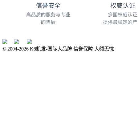
© 2004-
2026
K8凯发-国际大品牌 信誉保障 大额无忧