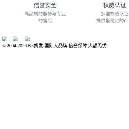
© 2004-
2026
K8凯发-国际大品牌 信誉保障 大额无忧