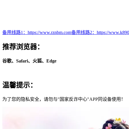
备用线路
1
：
https://www.rznbm.com
备用线路
2
：
https://www.k89
推荐浏览器：
谷歌、Safari、火狐、Edge
温馨提示：
为了您的隐私安全，请勿与"国家反诈中心"APP同设备使用！