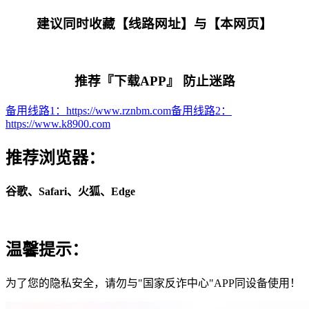
建议同时收藏【线路网址】与【本网页】
推荐『下载APP』 防止迷路
备用线路
1
：
https://www.rznbm.com
备用线路
2
：
https://www.k8900.com
推荐浏览器：
谷歌、Safari、火狐、Edge
温馨提示：
为了您的隐私安全，请勿与"国家反诈中心"APP同设备使用！