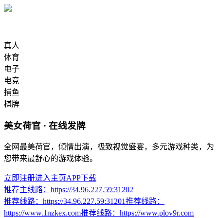
真人
体育
电子
电竞
捕鱼
棋牌
美女荷官 · 在线发牌
全网最美荷官，倾情出演，极致视觉盛宴，多元游戏种类，为
您带来最舒心的游戏体验。
立即注册
进入主页
APP下载
推荐主线路：
https://34.96.227.59:31202
推荐线路：
https://34.96.227.59:31201
推荐线路：
https://www.1nzkex.com
推荐线路：
https://www.plov9r.com