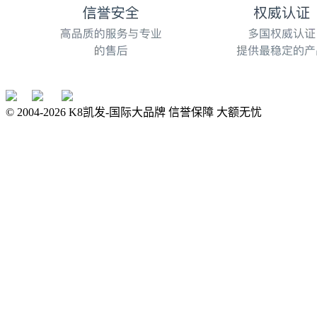
© 2004-
2026
K8凯发-国际大品牌 信誉保障 大额无忧